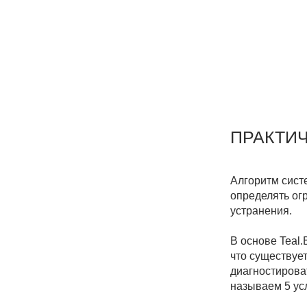
ПРАКТИЧЕСК
Алгоритм системы сам
определять ограничен
устранения.
В основе Teal.Band на
что существует 5 усл
диагностировать в ци
называем 5 условиям
Это революционным о
раньше мы управляли 