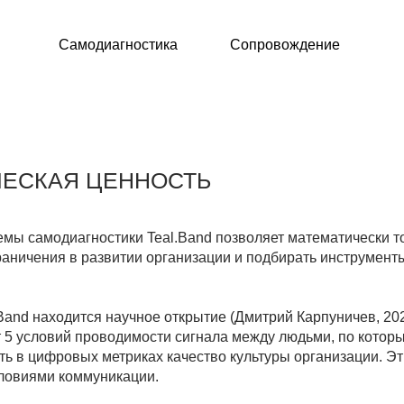
Самодиагностика
Сопровождение
АЯ ЦЕННОСТЬ
одиагностики Teal.Band позволяет математически точно
ия в развитии организации и подбирать инструменты для их
ходится научное открытие (Дмитрий Карпуничев, 2023 год) о том,
овий проводимости сигнала между людьми, по которым можно
фровых метриках качество культуры организации. Эти условия мы
и коммуникации.
бразом меняет представление об управлении бизнесом. Если
людьми, как ресурсами, то теперь мы можем управлять качество