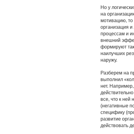
нет. Например, мы ус
действительно будет 
все, что к ней не отн
(негативные последств
специфику (проблемы 
развитие организации 
действовать деструкти
Разберем на примере
руководители подразд
больше возможностей)
и мы получаем систе
от эффективности об
ИНСТРУМЕНТ
Для каждого логическ
продвинутый аналог, 
мы называем их
жив