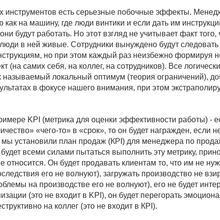
тановили план продаж (КPI) для менеджера по продажам. Он
всеми силами пытаться выполнить эту метрику, принося в жертву
осится. Он будет продавать клиентам то, что им не нужно
ия его не волнуют), загружать производство не взирая на его
на производстве его не волнуют), его не будет интересовать
(это не входит в KPI), он будет перегорать эмоционально и
вно на коллег (это не входит в КРI).
 бюджетирования (планирования доходов и расходов) —
елений будут сознательно завышать план по расходам (это дает
 и снижать план по доходам (чтобы перестраховаться),
му, мотивирующую людей действовать противоположным
разом.
Ы ДЛЯ УСТРАНЕНИЯ ОГРАНИЧЕНИЙ
ого инструмента управления человечество изобрело более
умеющий работать также в комплексных и хаотических окружениях
ыми
инструментами.