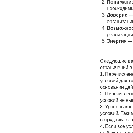
реализации?
Энергия
— опреде
Следующие важные св
ограничений в органи
1. Перечисленные ус
условий для того, чт
основании действие.
2. Перечисленные ус
условий не выполняетс
3. Уровень вовлеченн
условий. Таким образ
сотрудника ограничен
4. Если все условия 
не будет с горящими 
развития организации
ДИАГНОСТИ