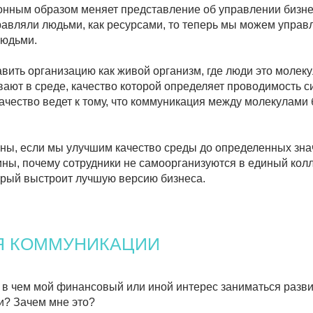
ганизацию как живой организм, где люди это молекулы. Молекулы
среде, качество которой определяет проводимость сигнала между
о ведет к тому, что коммуникация между молекулами будет быстро
ли мы улучшим качество среды до определенных значений, то нет
чему сотрудники не самоорганизуются в единый коллективный
ыстроит лучшую версию бизнеса.
ОММУНИКАЦИИ
мой финансовый или иной интерес заниматься развитием
м мне это?
имаю ли я, как именно это реализовать? Есть ли у меня
ия и навыки?
ю ли я входящей информации? Верю ли я в будущее
атят ли мне?
сть ли у меня необходимое время, полномочия и ресурсы для