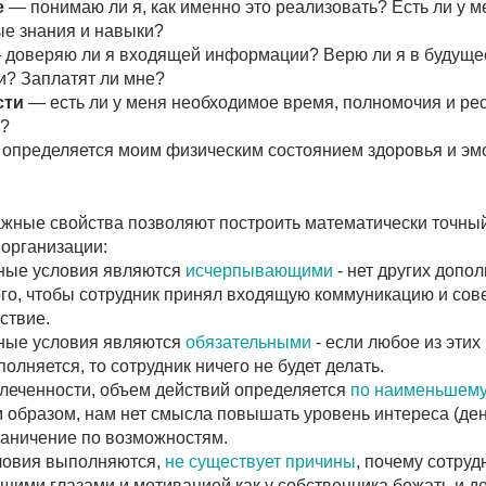
ляется моим физическим состоянием здоровья и эмоциями.
ойства позволяют построить математически точный расчет
зации:
ловия являются
исчерпывающими
- нет других дополнительных
обы сотрудник принял входящую коммуникацию и совершил на ее
ловия являются
обязательными
- если любое из этих
я, то сотрудник ничего не будет делать.
ости, объем действий определяется
по наименьшему
из этих
ом, нам нет смысла повышать уровень интереса (деньгами), если у
ие по возможностям.
выполняются,
не существует причины
, почему сотрудник
глазами и мотивацией как у собственника бежать и делать все для
.
КА УСЛОВИЙ КОММУНИКАЦИИ