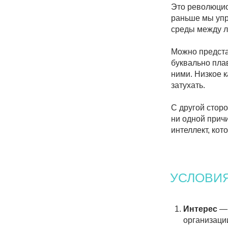
среды между людьми.
Можно представить ор
буквально плавают в 
ними. Низкое качеств
затухать.
С другой стороны, ес
ни одной причины, по
интеллект, который в
УСЛОВИЯ К
Интерес
— в чем 
организации? Заче
Понимание
— пон
необходимые знан
Доверие
— доверя
организации? Запл
Возможности
— е