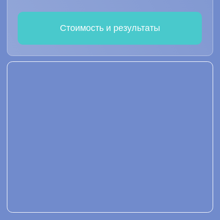
TealBand является самоуправляемой
командой, координируемой
коллективным интеллектом. Вы легко
можете к нам присоединиться.
2421
сотрудников общаются
со мной
36
организаций пользуются
системой