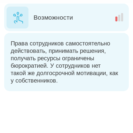
Делают только
Не берут
то, что в рамках
ответственность и
их KPI
не вовлекаются
Действуют в
своих интересах,
а не в интересах
организации
В результате этого в бизнесе
возникают проблемы
Медленный или
отсутствующий рост
компании
Потеря клиентов
и ценных кадров
Необходимость
постоянного