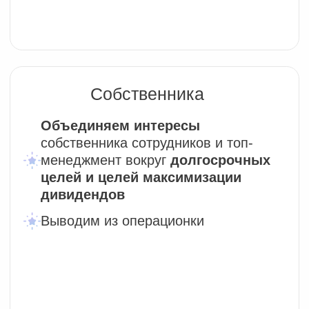
TealBand:
Давайте действовать
Выберите удобный способ для
общения:
Telegram
WhatsApp
Телефон
Встреча