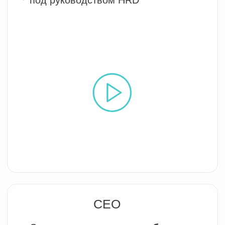
Каждый квартал предоставляем
отчёт о росте показателей
Не требуем от CEO погружения
в сложные технологии
Собственника
Объединяем интересы
собственника сотрудников и топ-
менеджмент вокруг
долгосрочных
целей и целей максимизации