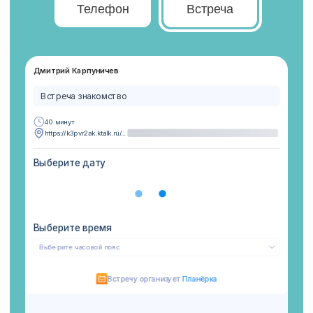
Сотрудники ценят организацию
за ту свободу и доверие, которая она дает.
Внутри организации формируются
сплоченные команды.
Но они оказываются в полном хаосе
и потерянности во взаимодействии между
командами.
Все понятно, что формально от них
требуется, но сильно страдает
вовлеченность, зависящая от:
Возможности
Права сотрудников самостоятельно
действовать, принимать решения,
получать ресурсы ограничены
бюрократией. У сотрудников нет
такой же долгосрочной мотивации, как