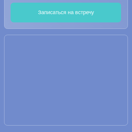
Факты о TealBand
Сотрудничество TealBand и РЭУ
им. Г. Б. Плеханова
TealBand совместно с кафедрой
Торгово-промышленной палаты РЭУ
им. Г. Б. Плеханова проводят научные
исследования по технологии
коллективного интеллекта
Начните без затрат, получите
ценность