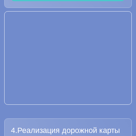
от должности
..и где не сработает
Зависимость от вовлеченности
сотрудников низкая
Продукция создаётся по стандартному
алгоритму
Рыночная среда стабильная,
изменения происходят медленно
Руководство ценит
конфиденциальность, информация
доступна только топ-менеджерам
Строгая иерархия определяет
возможности каждого сотрудника