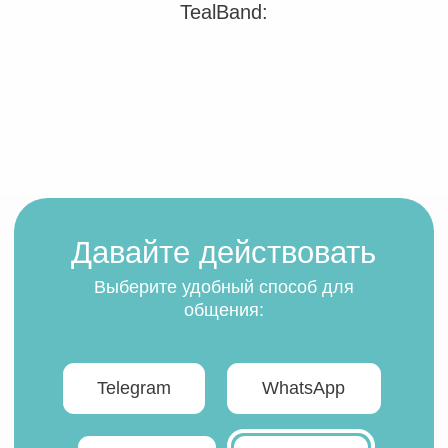
Выберите ваш тип компании
и оцените возможные
проблемы
Сильный топ-менеджмент
Горизонтальна
Организация с сильной командой
Активно участвующие 
управленцев, выстраивающих управление
основатели, дающие с
с помощью KPI, бюджетирования, BSC,
проявления.
Хаббарду и др.
Компания развивает м
направлений одноврем
Высокий уровень управленческих
проекты, новые регион
компетенций, внимание к автоматизации
бизнес-процессов.
Предполагаемые теневые аспекты