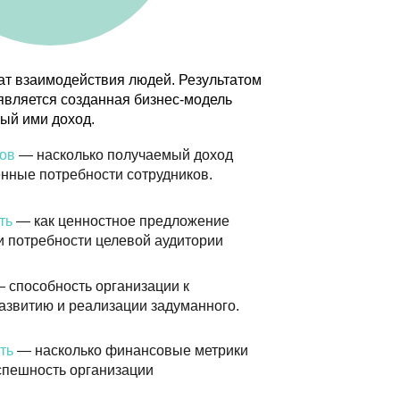
остное предложение
 целевой аудитории
организации к
лизации задуманного.
о финансовые метрики
анизации
vas. Следующие свойства
модель расчета ограничений:
все составляющие любого
обязательными
– если любое из
зация прекращает свою
существует внутренней
неуспешным.
пределяется по
наименьшему