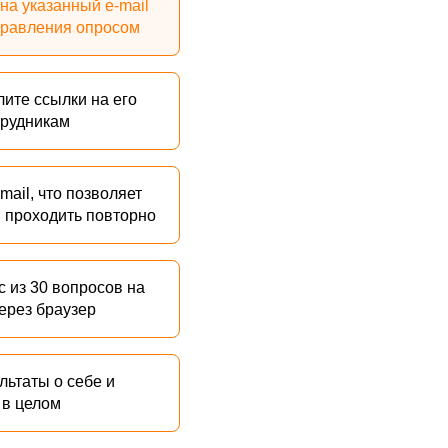
о себе и
м
трудников
TealBand помогает сформировать
TealBand такж
единое видение ограничений
.
помогающие ус
обучает сотруд
Благодаря этому сотрудники начинают
применить их в
одинаково понимать проблемы в
организации и находить пути решения.