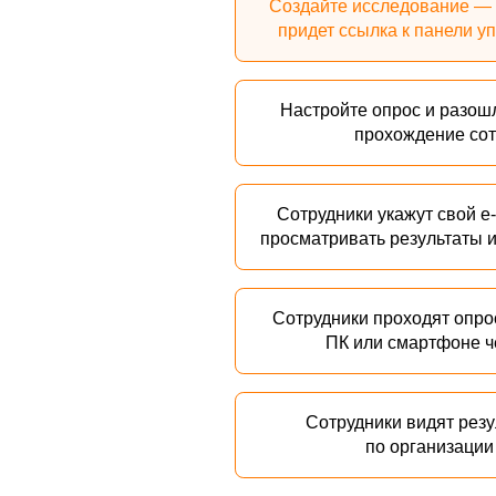
Сотрудники видят результаты 
по организации в цело
Объедините и вовлеките со
TealBand предлагает
сотрудникам
объединиться
ради общей цели —
достижения высокого качества жизни.
Эта цель формирует интерес, желание
действовать, способна сплотить
разрозненный коллектив в команду.