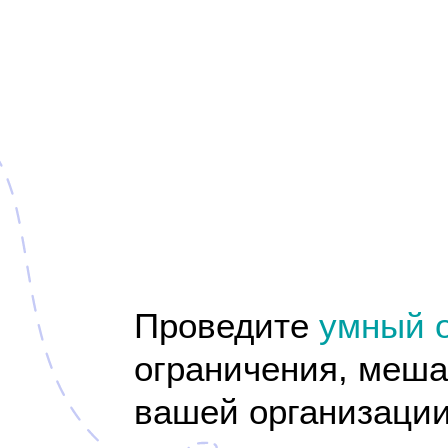
Проведите
умный опр
ограничения, мешающ
вашей организации
Вовлеките сотрудн
организации