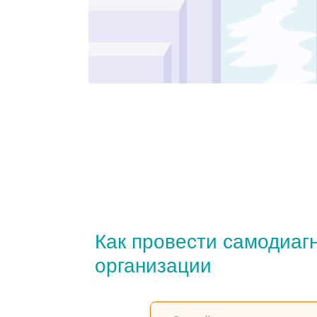
Как провести самодиагност
организации
Создайте исследование — на указ
придет ссылка к панели управле
Настройте опрос и разошлите сс
прохождение сотрудник
Сотрудники укажут свой e-mail, ч
просматривать результаты и прохо
Сотрудники проходят опрос из 30
ПК или смартфоне через б