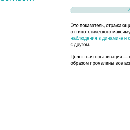
от гипотетического максимума ее продукт
наблюдения в динамике и сопоставления
с другом.
Целостная организация — в которой наи
образом проявлены все аспекты культуры