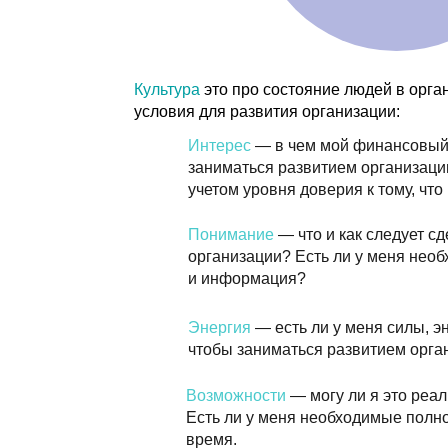
Понимание
— что и как следует сделать 
организации? Есть ли у меня необходимы
и информация?
Энергия
— есть ли у меня силы, энергия, 
чтобы заниматься развитием организаци
Возможности
— могу ли я это реализоват
Есть ли у меня необходимые полномочия,
время.
Следующие свойства позволяют построить матем
расчет ограничений в организации:
1. Перечисленные условия являются
исчерпыва
других условий для того, чтобы сотрудник занима
2. Перечисленные условия являются
обязатель
из этих условий не выполняется, развитие со ст
равно нулю.
3. Если все условия выполняются,
не существует
сотрудник не будет заниматься развитием органи
4. Уровень развития определяется по
наименьш
Это можно представить в в виде потока реки, где
определяется по самому закрытому шлюзу.