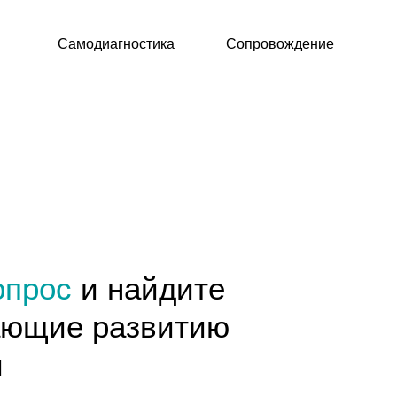
Самодиагностика
Сопровождение
ос
и найдите
ие развитию
иков в развитие