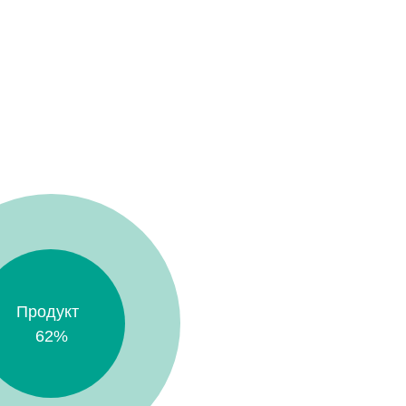
ствия людей. Результатом
анная бизнес-модель
о получаемый доход
сти сотрудников.