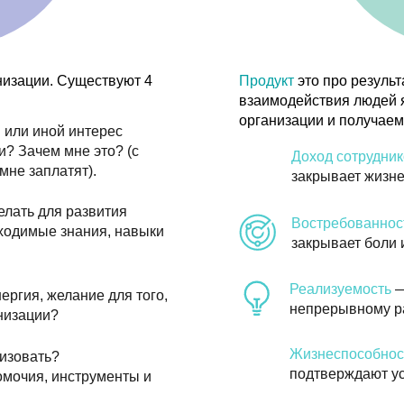
для развития
Востребованность
— как ценн
е знания, навыки
закрывает боли и потребности
Реализуемость
— способность 
желание для того,
непрерывному развитию и реа
и?
Жизнеспособность
— наскольк
ь?
подтверждают успешность орг
 инструменты и
Мы опираемся на Business Model Can
атически точный
позволяют построить математическую 
1. Business Model Canvas описывает 
ющими
– нет
бизнеса,
нет других
составляющих.
лся ее развитием.
2. Перечисленные условия являются
ными
– если любое
этих условий не выполняется, органи
ороны сотрудника
деятельность.
3. Если все условия выполняются,
не 
 причины
, почему
причины
, почему бизнес может быть 
зации.
4. Уровень успешности организации о
ему
из условий.
из условий.
 сила потока