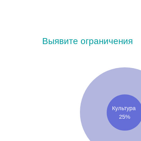
Культура
25%
Культура
это про состояние людей в организаци
условия для развития организации:
Интерес
— в чем мой финансовый или ин
заниматься развитием организации? Заче
учетом уровня доверия к тому, что мне зап