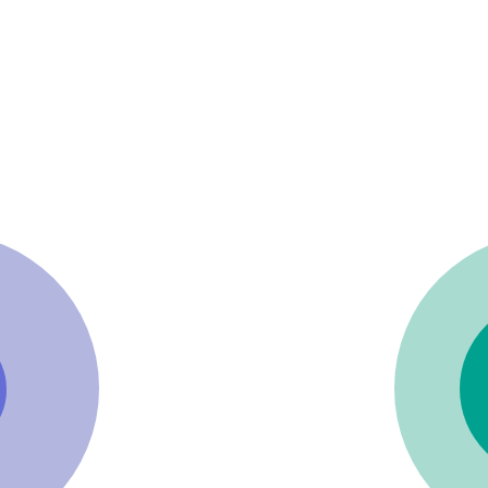
Продукт
62%
и. Существуют 4
Продукт
это про результат взаимодей
взаимодействия людей является созд
организации и получаемый ими доход.
ой интерес
м мне это? (с
Доход сотрудников
— наскольк
латят).
закрывает жизненные потребно