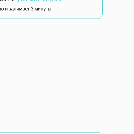
чают на
з 30 вопросов