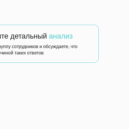
ет
живые
ваются живые инструменты
ут устранить ограничения