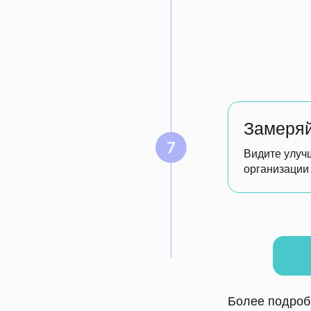
Более подробное описани
сайте
Teal.Band.