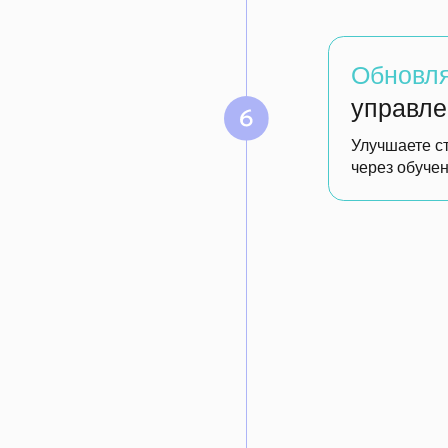
Замеряйте
дина
Видите улучшения в Культ
организации
Зап