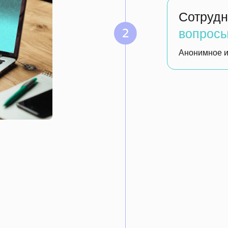
Рассчитываются
развития
Сервис определит причины
развивается