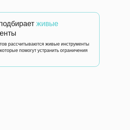
рументы
енты управления
в