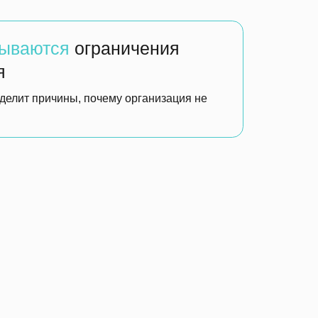
льный
анализ
ков и обсуждаете, что
тветов