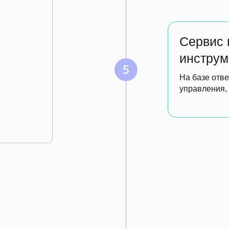
Обновляете
инст
управления
Улучшаете старые инструм
через обучение сотруднико