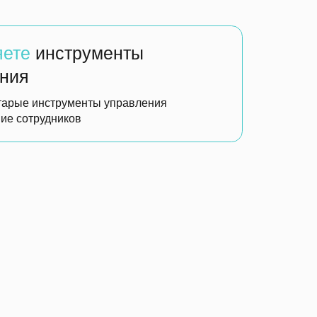
мику
изменений
уре и Продукте вашей
устить исследование