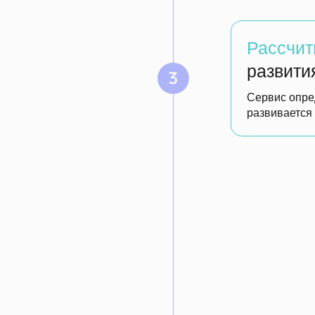
Проводите дета
Собираете группу сотрудни
является причиной таких о